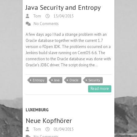
Java Security and Entropy
Tom
15/04/2015
No Comments
A few days ago I had a strange problem with an
Oracle database together with the current 1.7
version o fOpen JDK. The problems occurred on a
Jenkins build slave running on CentOS 6.6. The
connection to the Oracle database was done with
Oracle’s JDBC driver. The script doing the…
Entropy
Java
Oracle
Security
Read more
LUXEMBURG
Neue Kopfhörer
Tom
01/04/2015
No Comments