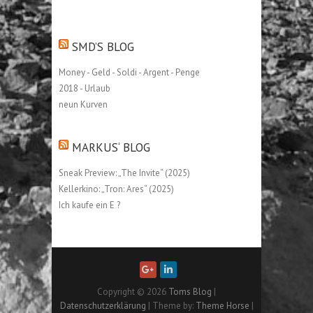
SMD’S BLOG
Money - Geld - Soldi - Argent - Penge
2018 - Urlaub
neun Kurven
MARKUS‘ BLOG
Sneak Preview: „The Invite“ (2025)
Kellerkino: „Tron: Ares“ (2025)
Ich kaufe ein E ?
Copyright © 2026
Toms Blog
|
Datenschutzerklärung
| Theme by:
Theme Horse
|